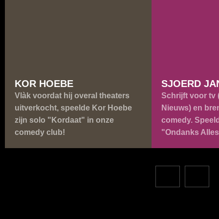
KOR HOEBE
SJOERD JA
Vlàk voordat hij overal theaters
Schrijft voor tv
uitverkocht, speelde Kor Hoebe
Nieuws) en bren
zijn solo "Kordaat" in onze
comedy. Speelde
comedy club!
"Ondanks Alles